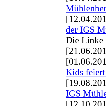
Mühlenbe
[12.04.20
der IGS Mü
Die Linke
[21.06.20
[01.06.20
Kids feier
[19.08.20
IGS Mühl
[12.10.20