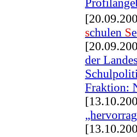
Profilange
[20.09.20
s
chulen
S
e
[20.09.20
der Landes
Schulpolit
Fraktion:
[13.10.20
„hervorrag
[13.10.20