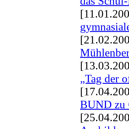
das Schul
[11.01.20
gymnasial
[21.02.20
Mühlenbe
[13.03.20
„Tag der o
[17.04.20
BUND zu G
[25.04.20