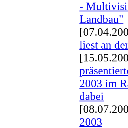
- Multivis
Landbau"
[07.04.20
liest an d
[15.05.20
präsentier
2003 im R
dabei
[08.07.20
2003