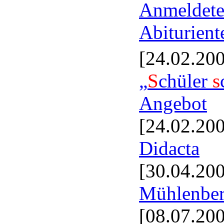
Anmeldete
Abiturient
[24.02.20
„
S
chüler
s
Angebot
[24.02.20
Didacta
[30.04.20
Mühlenbe
[08.07.20