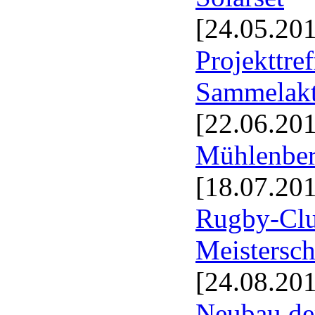
[24.05.20
Projekttre
Sammelakt
[22.06.20
Mühlenbe
[18.07.20
Rugby-Club
Meistersch
[24.08.20
Neubau de