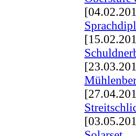
[04.02.20
Sprachdip
[15.02.20
Schuldnerb
[23.03.20
Mühlenberg
[27.04.20
Streitschli
[03.05.20
Solarset