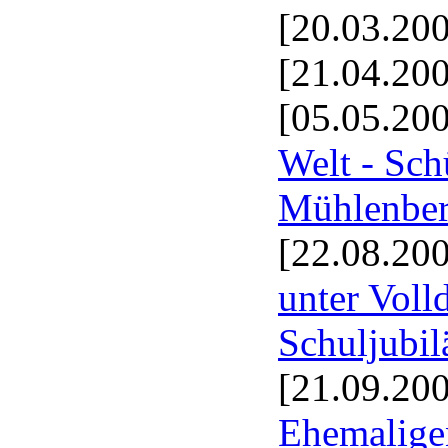
[20.03.20
[21.04.20
[05.05.20
Welt - Sch
Mühlenber
[22.08.20
unter Voll
Schuljubi
[21.09.20
Ehemalige