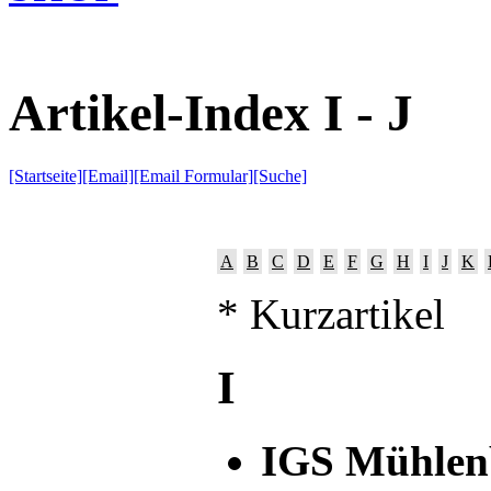
Artikel-Index I - J
[Startseite]
[Email]
[Email Formular]
[Suche]
A
B
C
D
E
F
G
H
I
J
K
* Kurzartikel
I
IGS Mühlen