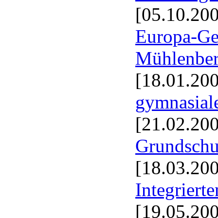
[05.10.20
Europa-Ge
Mühlenbe
[18.01.20
gymnasial
[21.02.20
Grundschul
[18.03.20
Integrier
[19.05.20